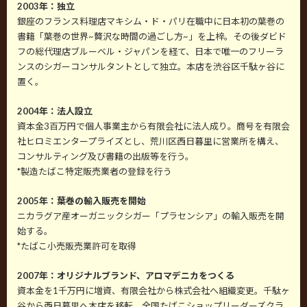
2003年：独立
銀座のフランス料理店マキシム・ド・パリ在職中に日本初の葉巻の
書籍「葉巻の世界~贅沢な時間の過ごし方~」を上梓。その後ダビド
フの総代理店ブルーベル・ジャパンを経て、日本で唯一のフリーラ
ンスのシガーコンサルタントとして独立。本店を渋谷区千駄ヶ谷に
置く。
2004年：法人設立
資本金3百万円で個人事業主から有限会社に法人成り。商号を有限会
社ヒロミエンタープライズとし、荒川区西日暮里に営業所を構え、
コンサルティング及び書籍の出版等を行う。
*製造たばこ特定販売業者の登録を行う
2005年：葉巻の輸入販売を開始
ニカラグア産オーガニックシガー「プラセンシア」の輸入販売を開
始する。
*たばこ小売販売業許可を取得
2007年：オリジナルブランド、アロマデニカをつくる
資本金を1千万円に増資、有限会社から株式会社へ組織変更。千駄ヶ
谷から西日暮里へ本店を移転。全国たばこショップリーダーズクラ