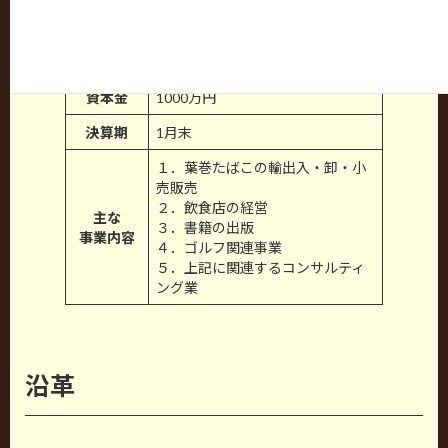
法人の設
2004/02/26 （創業は個人事業主
立年月日
となった2003/4/1）
代表者名
代表取締役 広見 護
資本金
1000万円
決算期
1月末
１．葉巻たばこの輸出入・卸・小
売販売
２．飲食店の経営
主な
３．書籍の出版
事業内容
４．ゴルフ関連事業
５．上記に関連するコンサルティ
ング業
沿革