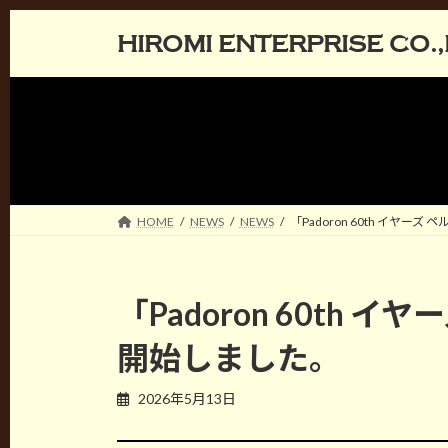
コ
ナ
HIROMI ENTERPRISE CO.,
ン
ビ
テ
ゲ
ン
ー
ツ
シ
へ
ョ
ス
ン
キ
に
ッ
移
HOME
NEWS
NEWS
「Padoron 60th イヤ
プ
動
「Padoron 60th
開始しました。
2026年5月13日