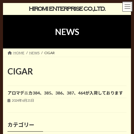
コ
ナ
HIROMI ENTERPRISE CO.,LTD.
ン
ビ
テ
ゲ
ン
ー
NEWS
ツ
シ
へ
ョ
ス
ン
キ
に
HOME
NEWS
CIGAR
ッ
移
プ
動
CIGAR
アロマデニカ384、385、386、387、464が入荷しております
2024年6月21日
カテゴリー