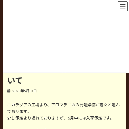
コ
ナ
HIROMI ENTERPRISE CO.,LTD.
ン
ビ
テ
ゲ
ン
ー
NEWS
ツ
シ
へ
ョ
ス
ン
キ
に
ッ
移
HOME
NEWS
NEWS
アロマデニカ入荷予定時期について
プ
動
アロマデニカ入荷予定時期につ
いて
2023年5月31日
ニカラグアの工場より、アロマデニカの発送準備が着々と進ん
でおります。
少し予定より遅れておりますが、6月中には入荷予定です。