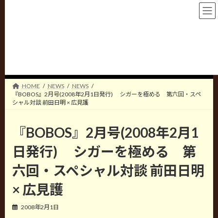
コ
ナ
HIROMI ENTERPRISE CO.,LTD.
ン
ビ
テ
ゲ
ン
ー
NEWS
ツ
シ
へ
ョ
ス
ン
キ
に
HOME
NEWS
NEWS
ッ
移
『BOBOS』2月号(2008年2月1日発行) シガーを極める 第六回・スペ
プ
動
シャル対談 前田日明 × 広見護
『BOBOS』2月号(2008年2月1
日発行) シガーを極める 第
六回・スペシャル対談 前田日明
× 広見護
2008年2月1日